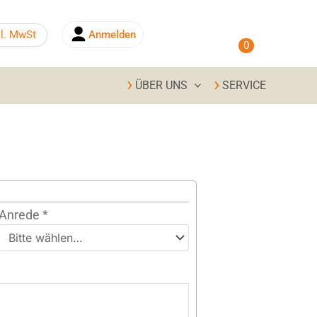
0,00
€
kl. MwSt
Anmelden
0
ÜBER UNS
SERVICE
Anrede
*