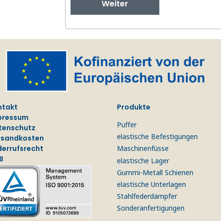
Weiter
ntakt
Produkte
pressum
Puffer
tenschutz
elastische Befestigungen
rsandkosten
derrufsrecht
Maschinenfüsse
B
elastische Lager
Gummi-Metall Schienen
elastische Unterlagen
Stahlfederdämpfer
Sonderanfertigungen