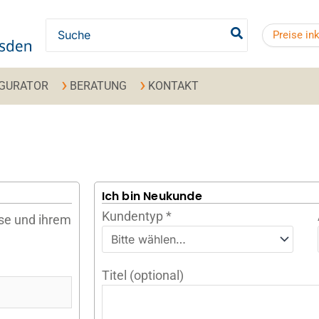
Search for:
Preise in
IGURATOR
BERATUNG
KONTAKT
Ich bin Neukunde
Kundentyp
*
sse und ihrem
Titel
(optional)