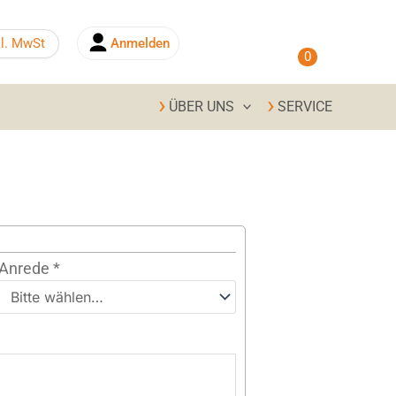
0,00
€
kl. MwSt
Anmelden
0
ÜBER UNS
SERVICE
Anrede
*