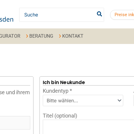
Search for:
Preise in
IGURATOR
BERATUNG
KONTAKT
Ich bin Neukunde
Kundentyp
*
sse und ihrem
Titel
(optional)