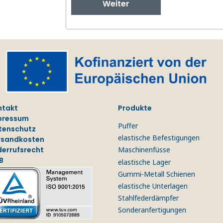
Weiter
ntakt
Produkte
pressum
Puffer
tenschutz
elastische Befestigungen
rsandkosten
derrufsrecht
Maschinenfüsse
B
elastische Lager
Gummi-Metall Schienen
elastische Unterlagen
Stahlfederdämpfer
Sonderanfertigungen