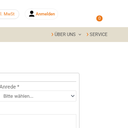
0,00
€
kl. MwSt
Anmelden
0
ÜBER UNS
SERVICE
Anrede
*