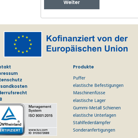
Weiter
ntakt
Produkte
pressum
Puffer
tenschutz
elastische Befestigungen
rsandkosten
derrufsrecht
Maschinenfüsse
B
elastische Lager
Gummi-Metall Schienen
elastische Unterlagen
Stahlfederdämpfer
Sonderanfertigungen