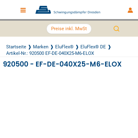
Zum Inhalt springen
Main Menu
Preise inkl. MwSt
Startseite
Marken
EluFlex®
EluFlex® DE
Artikel-Nr.: 920500 EF-DE-040X25-M6-ELOX
920500 - EF-DE-040X25-M6-ELOX
Recently Viewed Products