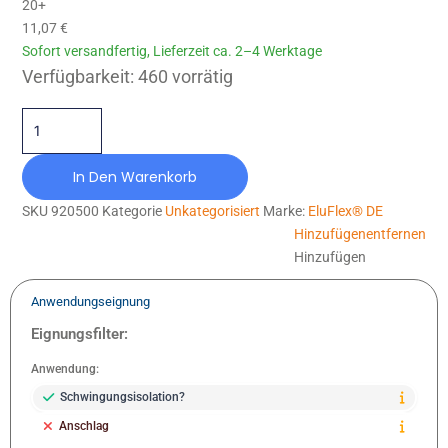
20+
11,07
€
Sofort versandfertig, Lieferzeit ca. 2–4 Werktage
EF-DE-040X25-M6-ELOX Menge
Verfügbarkeit:
460 vorrätig
In Den Warenkorb
SKU
920500
Kategorie
Unkategorisiert
Marke:
EluFlex® DE
Hinzufügen
entfernen
Hinzufügen
Anwendungseignung
Eignungsfilter:
Anwendung:
Schwingungsisolation?
Anschlag