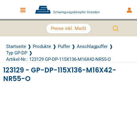
Zum Inhalt springen
Main Menu
Preise inkl. MwSt
Startseite
Produkte
Puffer
Anschlagpuffer
Typ GP-DP
Artikel-Nr.: 123129 GP-DP-115X136-M16X42-NR55-O
123129 - GP-DP-115X136-M16X42-
NR55-O
Recently Viewed Products