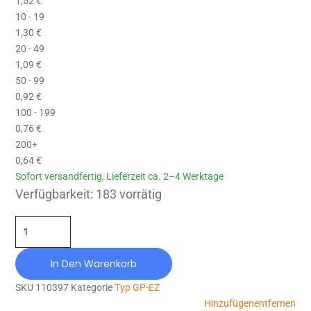
1,52
€
10 - 19
1,30
€
20 - 49
1,09
€
50 - 99
0,92
€
100 - 199
0,76
€
200+
0,64
€
Sofort versandfertig, Lieferzeit ca. 2–4 Werktage
GP-EZ-015X015-M4-NR57 Menge
Verfügbarkeit:
183 vorrätig
In Den Warenkorb
SKU
110397
Kategorie
Typ GP-EZ
Hinzufügen
entfernen