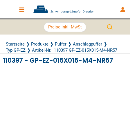
Zum Inhalt springen
Main Menu
Preise inkl. MwSt
Startseite
Produkte
Puffer
Anschlagpuffer
Typ GP-EZ
Artikel-Nr.: 110397 GP-EZ-015X015-M4-NR57
110397 - GP-EZ-015X015-M4-NR57
Recently Viewed Products