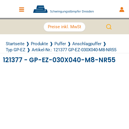
Zum Inhalt springen
Main Menu
Preise inkl. MwSt
Startseite
Produkte
Puffer
Anschlagpuffer
Typ GP-EZ
Artikel-Nr.: 121377 GP-EZ-030X040-M8-NR55
121377 - GP-EZ-030X040-M8-NR55
Recently Viewed Products