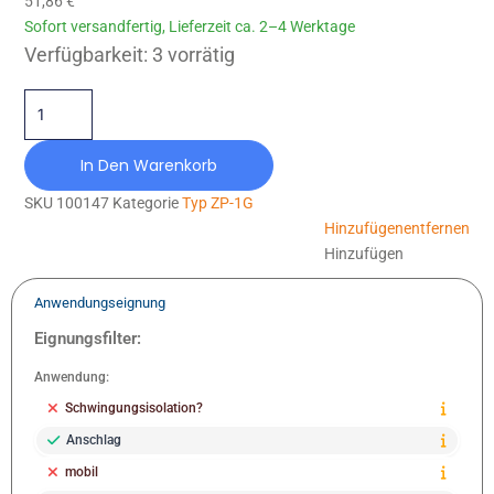
51,86
€
Sofort versandfertig, Lieferzeit ca. 2–4 Werktage
ZP-1G-125X125-M12X35 Menge
Verfügbarkeit:
3 vorrätig
In Den Warenkorb
SKU
100147
Kategorie
Typ ZP-1G
Hinzufügen
entfernen
Hinzufügen
Anwendungseignung
Eignungsfilter:
Anwendung:
Schwingungsisolation?
Anschlag
mobil