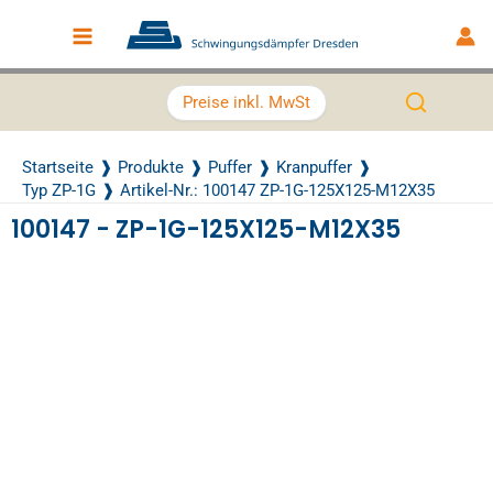
Zum Inhalt springen
Main Menu
Preise inkl. MwSt
Startseite
Produkte
Puffer
Kranpuffer
Typ ZP-1G
Artikel-Nr.: 100147 ZP-1G-125X125-M12X35
100147 - ZP-1G-125X125-M12X35
Recently Viewed Products