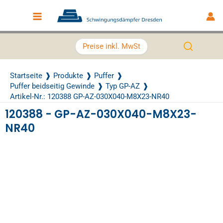
Zum Inhalt springen
Main Menu
Preise inkl. MwSt
Startseite
Produkte
Puffer
Puffer beidseitig Gewinde
Typ GP-AZ
Artikel-Nr.: 120388 GP-AZ-030X040-M8X23-NR40
120388 - GP-AZ-030X040-M8X23-
NR40
Recently Viewed Products