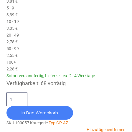
3,81
€
5 - 9
3,39
€
10 - 19
3,05
€
20 - 49
2,78
€
50 - 99
2,55
€
100+
2,28
€
Sofort versandfertig, Lieferzeit ca. 2–4 Werktage
GP-AZ-040X040-M8X23-NR70 Menge
Verfügbarkeit:
68 vorrätig
In Den Warenkorb
SKU
100057
Kategorie
Typ GP-AZ
Hinzufügen
entfernen