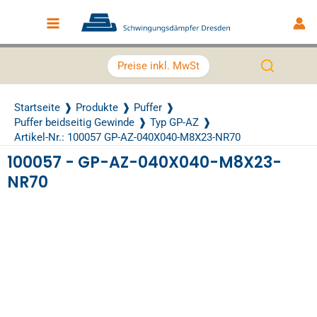
Zum Inhalt springen
Main Menu
Preise inkl. MwSt
Startseite
Produkte
Puffer
Puffer beidseitig Gewinde
Typ GP-AZ
Artikel-Nr.: 100057 GP-AZ-040X040-M8X23-NR70
100057 - GP-AZ-040X040-M8X23-
NR70
Recently Viewed Products