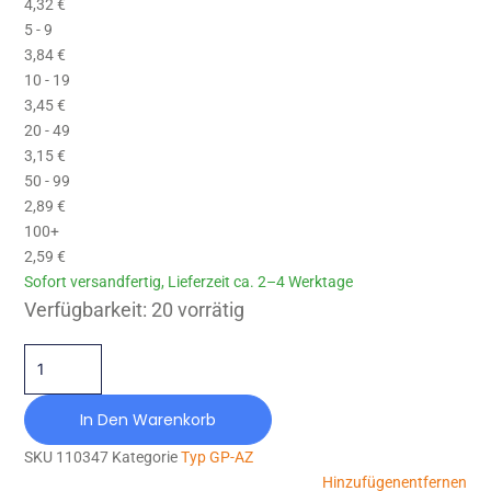
4,32
€
5 - 9
3,84
€
10 - 19
3,45
€
20 - 49
3,15
€
50 - 99
2,89
€
100+
2,59
€
Sofort versandfertig, Lieferzeit ca. 2–4 Werktage
GP-AZ-050X020-M10X28-NR40 Menge
Verfügbarkeit:
20 vorrätig
In Den Warenkorb
SKU
110347
Kategorie
Typ GP-AZ
Hinzufügen
entfernen