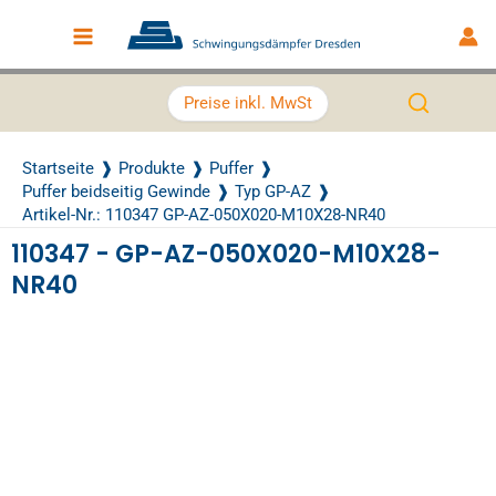
Zum Inhalt springen
Main Menu
Preise inkl. MwSt
Startseite
Produkte
Puffer
Puffer beidseitig Gewinde
Typ GP-AZ
Artikel-Nr.: 110347 GP-AZ-050X020-M10X28-NR40
110347 - GP-AZ-050X020-M10X28-
NR40
Recently Viewed Products