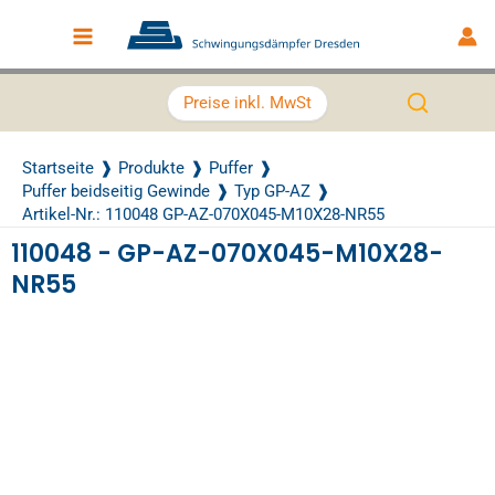
Zum Inhalt springen
Main Menu
Preise inkl. MwSt
Startseite
Produkte
Puffer
Puffer beidseitig Gewinde
Typ GP-AZ
Artikel-Nr.: 110048 GP-AZ-070X045-M10X28-NR55
110048 - GP-AZ-070X045-M10X28-
NR55
Recently Viewed Products