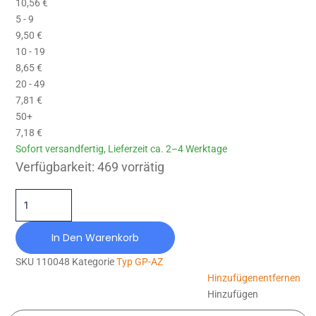
10,56
€
5 - 9
9,50
€
10 - 19
8,65
€
20 - 49
7,81
€
50+
7,18
€
Sofort versandfertig, Lieferzeit ca. 2–4 Werktage
GP-AZ-070X045-M10X28-NR55 Menge
Verfügbarkeit:
469 vorrätig
In Den Warenkorb
SKU
110048
Kategorie
Typ GP-AZ
Hinzufügen
entfernen
Hinzufügen