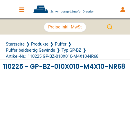
Zum Inhalt springen
Main Menu
Preise inkl. MwSt
Startseite
Produkte
Puffer
Puffer beidseitig Gewinde
Typ GP-BZ
Artikel-Nr.: 110225 GP-BZ-010X010-M4X10-NR68
110225 - GP-BZ-010X010-M4X10-NR68
Recently Viewed Products