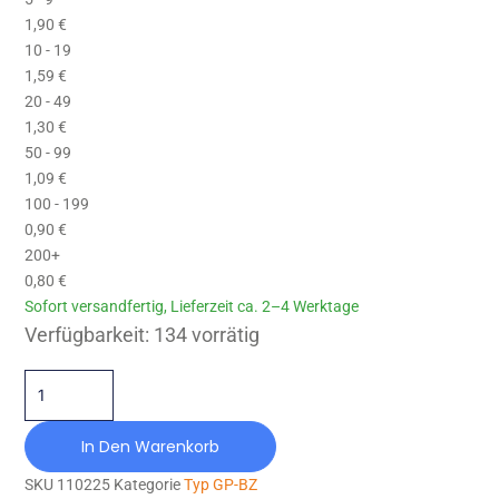
1,90
€
10 - 19
1,59
€
20 - 49
1,30
€
50 - 99
1,09
€
100 - 199
0,90
€
200+
0,80
€
Sofort versandfertig, Lieferzeit ca. 2–4 Werktage
GP-BZ-010X010-M4X10-NR68 Menge
Verfügbarkeit:
134 vorrätig
In Den Warenkorb
SKU
110225
Kategorie
Typ GP-BZ