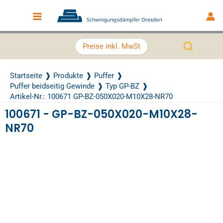
Zum Inhalt springen
Main Menu
Preise inkl. MwSt
Startseite
Produkte
Puffer
Puffer beidseitig Gewinde
Typ GP-BZ
Artikel-Nr.: 100671 GP-BZ-050X020-M10X28-NR70
100671 - GP-BZ-050X020-M10X28-
NR70
Recently Viewed Products