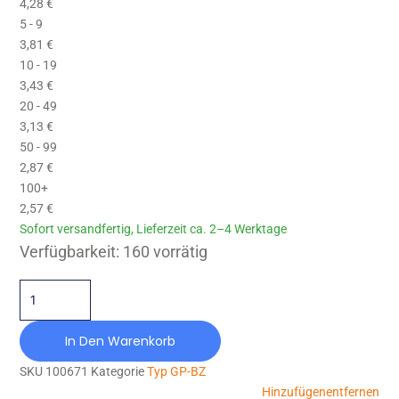
4,28
€
5 - 9
3,81
€
10 - 19
3,43
€
20 - 49
3,13
€
50 - 99
2,87
€
100+
2,57
€
Sofort versandfertig, Lieferzeit ca. 2–4 Werktage
GP-BZ-050X020-M10X28-NR70 Menge
Verfügbarkeit:
160 vorrätig
In Den Warenkorb
SKU
100671
Kategorie
Typ GP-BZ
Hinzufügen
entfernen