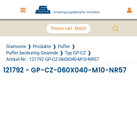
Zum Inhalt springen
Main Menu
Preise inkl. MwSt
Startseite
Produkte
Puffer
Puffer beidseitig Gewinde
Typ GP-CZ
Artikel-Nr.: 121792 GP-CZ-060X040-M10-NR57
121792 - GP-CZ-060X040-M10-NR57
Recently Viewed Products