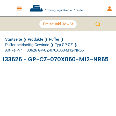
Zum Inhalt springen
Main Menu
Preise inkl. MwSt
Startseite
Produkte
Puffer
Puffer beidseitig Gewinde
Typ GP-CZ
Artikel-Nr.: 133626 GP-CZ-070X060-M12-NR65
133626 - GP-CZ-070X060-M12-NR65
Recently Viewed Products