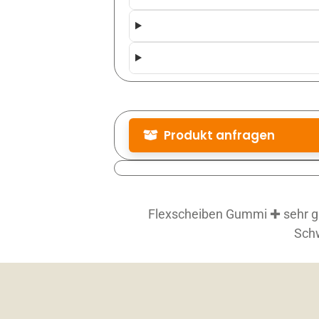
Produkt anfragen
Produktbezeichnung
*
Flexscheiben Gummi ✚ sehr groß
Artikelnummer
Sch
Artikelnummer (siehe Datenblatt)
Menge
*