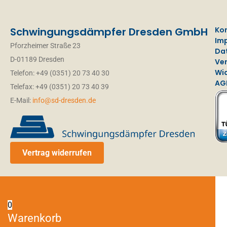
Firma
Schwingungsdämpfer Dresden GmbH
Ko
Im
Pforzheimer Straße 23
Da
D-01189 Dresden
Ve
Straße Nr.
Wi
Telefon: +49 (0351) 20 73 40 30
AG
Telefax: +49 (0351) 20 73 40 39
E-Mail:
info@sd-dresden.de
Email
*
Name/Vorname
*
Vertrag widerrufen
PLZ Ort
0
Warenkorb
Telefon