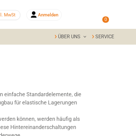
0,00
€
kl. MwSt
Anmelden
0
ÜBER UNS
SERVICE
en einfache Standardelemente, die
gbau für elastische Lagerungen
erden können, werden häufig als
iese Hintereinanderschaltungen
ederwege.