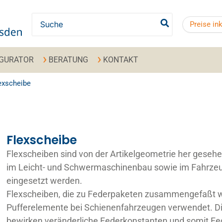
Search for:
Preise in
IGURATOR
BERATUNG
KONTAKT
exscheibe
Flexscheibe
Flexscheiben sind von der Artikelgeometrie her geseh
im Leicht- und Schwermaschinenbau sowie im Fahrzeu
eingesetzt werden.
Flexscheiben, die zu Federpaketen zusammengefaßt w
Pufferelemente bei Schienenfahrzeugen verwendet. D
bewirken veränderliche Federkonstanten und somit F