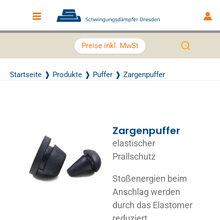
Zum Inhalt springen
Main Menu
Preise inkl. MwSt
Startseite
Produkte
Puffer
Zargenpuffer
Zargenpuffer
elastischer
Prallschutz
Stoßenergien beim
Anschlag werden
durch das Elastomer
reduziert.