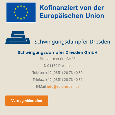
Firma
Straße Nr.
Email
*
Schwingungsdämpfer Dresden GmbH
Pforzheimer Straße 23
D-01189 Dresden
Name/Vorname
*
Telefon: +49 (0351) 20 73 40 30
Telefax: +49 (0351) 20 73 40 39
PLZ Ort
E-Mail:
info@sd-dresden.de
Vertrag widerrufen
Telefon