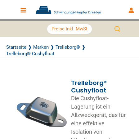
Zum Inhalt springen
Main Menu
Preise inkl. MwSt
Startseite
Marken
Trelleborg®
Trelleborg® Cushyfloat
Trelleborg®
Cushyfloat
Die Cushyfloat-
Lagerung ist ein
Allzweckgerät, das für
eine effektive
Isolation von