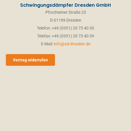
Schwingungsdämpfer Dresden GmbH
Pforzheimer Straße 23
Name/Vorname
*
D-01189 Dresden
Telefon: +49 (0351) 20 73 40 30
Telefax: +49 (0351) 20 73 40 39
PLZ Ort
E-Mail:
info@sd-dresden.de
Telefon
Vertrag widerrufen
Ihre Nachricht
*
Anhänge
Fügen Sie Anhänge bei
Sie können bis zu 3
Dateien hochladen. (Jede Datei bis zu 30MB)