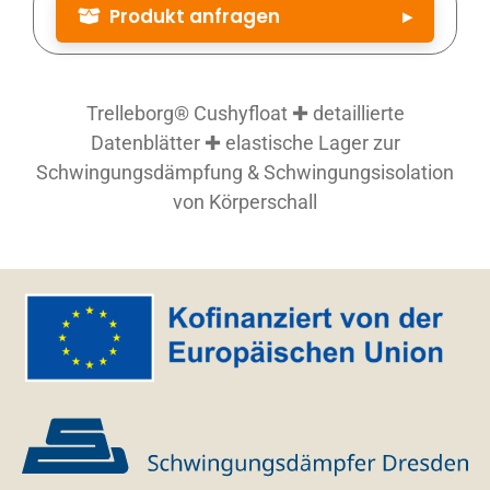
Produkt anfragen
▸
Produktbezeichnung
*
Trelleborg® Cushyfloat ✚ detaillierte
Datenblätter ✚ elastische Lager zur
Artikelnummer
Schwingungsdämpfung & Schwingungsisolation
von Körperschall
Artikelnummer (siehe Datenblatt)
Menge
*
Firma
Straße Nr.
Email
*