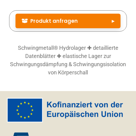
Produkt anfragen
▸
Produktbezeichnung
*
Schwingmetall® Hydrolager ✚ detaillierte
Datenblätter ✚ elastische Lager zur
Artikelnummer
Schwingungsdämpfung & Schwingungsisolation
von Körperschall
Artikelnummer (siehe Datenblatt)
Menge
*
Firma
Straße Nr.