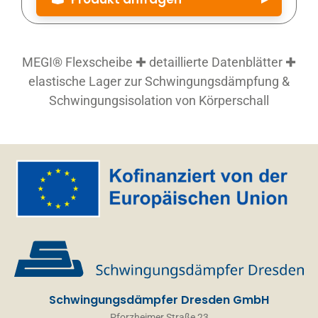
Produktbezeichnung
*
MEGI® Flexscheibe ✚ detaillierte Datenblätter ✚
elastische Lager zur Schwingungsdämpfung &
Artikelnummer
Schwingungsisolation von Körperschall
Artikelnummer (siehe Datenblatt)
Menge
*
Firma
Straße Nr.
Email
*
Schwingungsdämpfer Dresden GmbH
Pforzheimer Straße 23