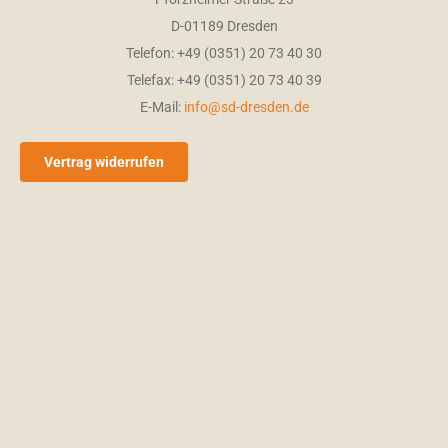
D-01189 Dresden
Name/Vorname
*
Telefon: +49 (0351) 20 73 40 30
Telefax: +49 (0351) 20 73 40 39
E-Mail:
info@sd-dresden.de
PLZ Ort
Vertrag widerrufen
Telefon
Ihre Nachricht
*
Anhänge
Fügen Sie Anhänge bei
Sie können bis zu 3
Dateien hochladen. (Jede Datei bis zu 30MB)