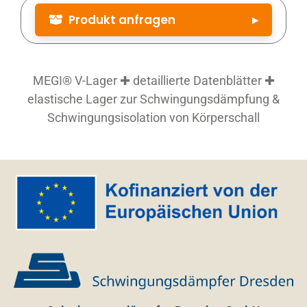
Produkt anfragen
▸
Produktbezeichnung
*
MEGI® V-Lager ✚ detaillierte Datenblätter ✚
elastische Lager zur Schwingungsdämpfung &
Artikelnummer
Schwingungsisolation von Körperschall
Artikelnummer (siehe Datenblatt)
Menge
*
Firma
Straße Nr.