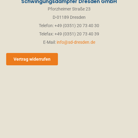
Email
*
Schwingungsdämpfer Dresden GmbH
Pforzheimer Straße 23
D-01189 Dresden
Name/Vorname
*
Telefon: +49 (0351) 20 73 40 30
Telefax: +49 (0351) 20 73 40 39
E-Mail:
info@sd-dresden.de
PLZ Ort
Vertrag widerrufen
Telefon
Ihre Nachricht
*
Anhänge
Fügen Sie Anhänge bei
Sie können bis zu 3
Dateien hochladen. (Jede Datei bis zu 30MB)