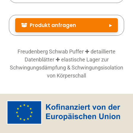
Produkt anfragen
▸
Produktbezeichnung
*
Freudenberg Schwab Puffer ✚ detaillierte
Datenblätter ✚ elastische Lager zur
Artikelnummer
Schwingungsdämpfung & Schwingungsisolation
von Körperschall
Artikelnummer (siehe Datenblatt)
Menge
*
Firma
Straße Nr.