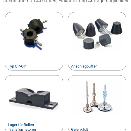
Datenblättern / CAD Daten, Einkaufs- und Anfragemöglichkeit.
Typ GP-OP
Anschlagpuffer
Lager für Rollen-
Transformatoren
Gelenkfuß