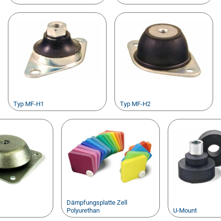
Typ MF-H1
Typ MF-H2
Dämpfungsplatte Zell
Polyurethan
U-Mount