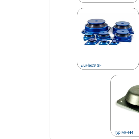
EluFlex® SF
Typ MF-H4