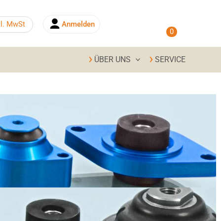
0,00
€
kl. MwSt
Anmelden
0
ÜBER UNS
SERVICE