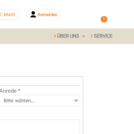
0,00
€
kl. MwSt
Anmelden
0
ÜBER UNS
SERVICE
Anrede
*