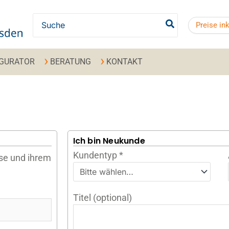
Search for:
Preise in
IGURATOR
BERATUNG
KONTAKT
Ich bin Neukunde
Kundentyp
*
sse und ihrem
Titel
(optional)