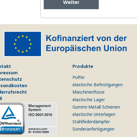
Weiter
ntakt
Produkte
pressum
Puffer
tenschutz
elastische Befestigungen
rsandkosten
derrufsrecht
Maschinenfüsse
B
elastische Lager
Gummi-Metall Schienen
elastische Unterlagen
Stahlfederdämpfer
Sonderanfertigungen