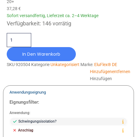
20+
37,28
€
Sofort versandfertig, Lieferzeit ca. 2–4 Werktage
EF-DE-090X300-M12-ELOX Menge
Verfügbarkeit:
146 vorrätig
In Den Warenkorb
SKU
920504
Kategorie
Unkategorisiert
Marke:
EluFlex® DE
Hinzufügen
entfernen
Hinzufügen
Anwendungseignung
Eignungsfilter:
Anwendung:
Schwingungsisolation?
Anschlag