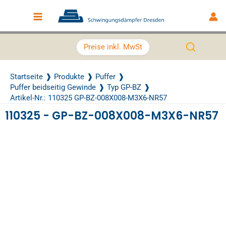
Zum Inhalt springen
Main Menu
Preise inkl. MwSt
Startseite
Produkte
Puffer
Puffer beidseitig Gewinde
Typ GP-BZ
Artikel-Nr.: 110325 GP-BZ-008X008-M3X6-NR57
110325 - GP-BZ-008X008-M3X6-NR57
Recently Viewed Products