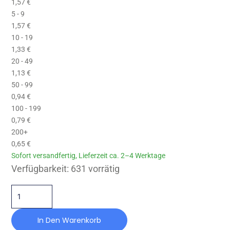
1,57
€
5 - 9
1,57
€
10 - 19
1,33
€
20 - 49
1,13
€
50 - 99
0,94
€
100 - 199
0,79
€
200+
0,65
€
Sofort versandfertig, Lieferzeit ca. 2–4 Werktage
GP-BZ-015X015-M4X13-NR57 Menge
Verfügbarkeit:
631 vorrätig
In Den Warenkorb