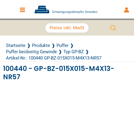
Zum Inhalt springen
Main Menu
Preise inkl. MwSt
Startseite
Produkte
Puffer
Puffer beidseitig Gewinde
Typ GP-BZ
Artikel-Nr.: 100440 GP-BZ-015X015-M4X13-NR57
100440 - GP-BZ-015X015-M4X13-
NR57
Recently Viewed Products