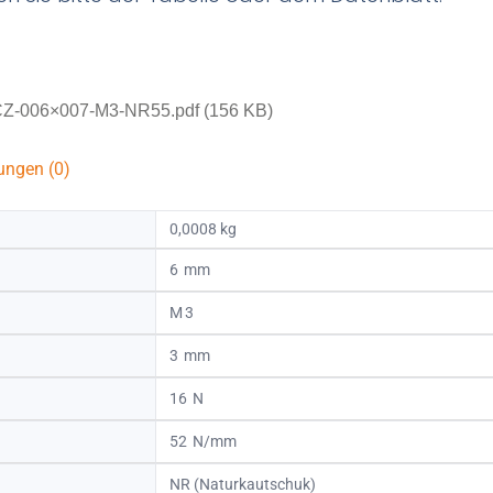
Z-006×007-M3-NR55.pdf (156 KB)
ungen (0)
0,0008 kg
6
3
3
16
52
NR (Naturkautschuk)