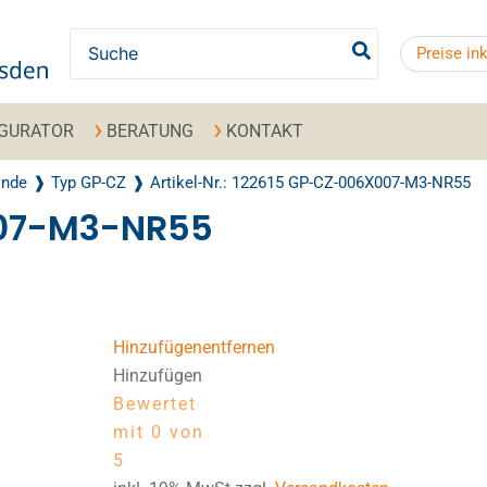
Search for:
Preise in
IGURATOR
BERATUNG
KONTAKT
inde
Typ GP-CZ
Artikel-Nr.: 122615 GP-CZ-006X007-M3-NR55
007-M3-NR55
Hinzufügen
entfernen
Hinzufügen
Bewertet
mit 0 von
5