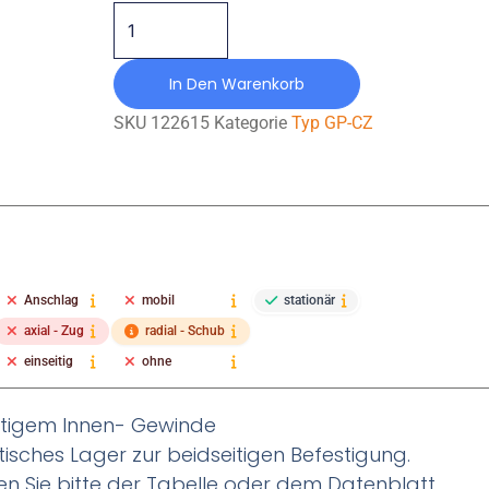
In Den Warenkorb
SKU
122615
Kategorie
Typ GP-CZ
Anschlag
mobil
stationär
axial - Zug
radial - Schub
einseitig
ohne
itigem Innen- Gewinde
stisches Lager zur beidseitigen Befestigung.
n Sie bitte der Tabelle oder dem Datenblatt.