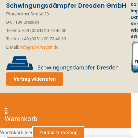
Schwingungsdämpfer Dresden GmbH
Ko
Im
Pforzheimer Straße 23
Da
D-01189 Dresden
Ve
Wi
Telefon: +49 (0351) 20 73 40 30
AG
Telefax: +49 (0351) 20 73 40 39
E-Mail:
info@sd-dresden.de
Vertrag widerrufen
0
Warenkorb
Warenkorb leer
Zurück zum Shop