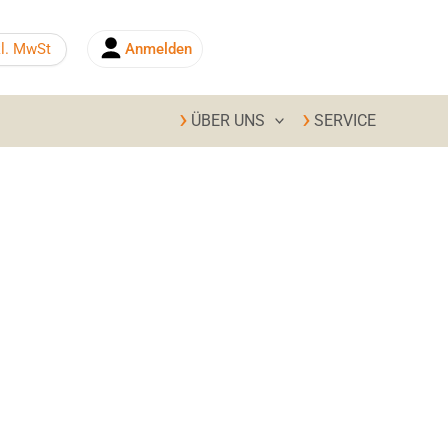
kl. MwSt
Anmelden
0,00
€
ÜBER UNS
SERVICE