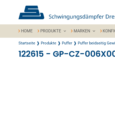
Zum Inhalt springen
HOME
PRODUKTE
MARKEN
KONF
Startseite
Produkte
Puffer
Puffer beidseitig Gew
122615 - GP-CZ-006X
Recently Viewed Products