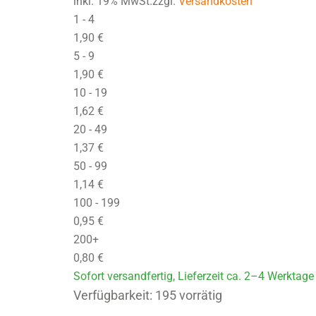
inkl. 19% MwSt.zzgl.
Versandkosten
1 - 4
1,90
€
5 - 9
1,90
€
10 - 19
1,62
€
20 - 49
1,37
€
50 - 99
1,14
€
100 - 199
0,95
€
200+
0,80
€
Sofort versandfertig, Lieferzeit ca. 2–4 Werktage
GP-CZ-006X007-M3-NR55 Menge
Verfügbarkeit:
195 vorrätig