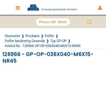
Zum Inhalt springen
Main Menu
Preise inkl. MwSt
Startseite
Produkte
Puffer
Puffer beidseitig Gewinde
Typ GP-OP
Artikel-Nr.: 126966 GP-OP-036X040-M6X15-NR45
126966 - GP-OP-036X040-M6X15-
NR45
Recently Viewed Products