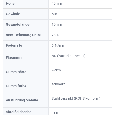
Höhe
40
Gewinde
6
Gewindelänge
15
max. Belastung Druck
78
Federrate
6
NR (Naturkautschuk)
Elastomer
weich
Gummihärte
schwarz
Gummifarbe
Stahl verzinkt (ROHS konform)
Ausführung Metalle
abreißsicher bei
nein