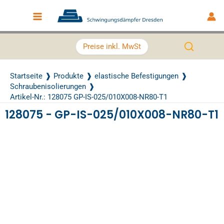
Zum Inhalt springen
Main Menu
Preise inkl. MwSt
Startseite
Produkte
elastische Befestigungen
Schraubenisolierungen
Artikel-Nr.: 128075 GP-IS-025/010X008-NR80-T1
128075 - GP-IS-025/010X008-NR80-T1
Recently Viewed Products