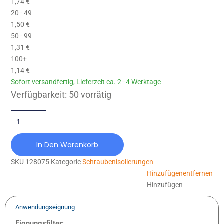
1,74
€
20 - 49
1,50
€
50 - 99
1,31
€
100+
1,14
€
Sofort versandfertig, Lieferzeit ca. 2–4 Werktage
GP-IS-025/010X008-NR80-T1 Menge
Verfügbarkeit:
50 vorrätig
In Den Warenkorb
SKU
128075
Kategorie
Schraubenisolierungen
Hinzufügen
entfernen
Hinzufügen
Anwendungseignung
Eignungsfilter: