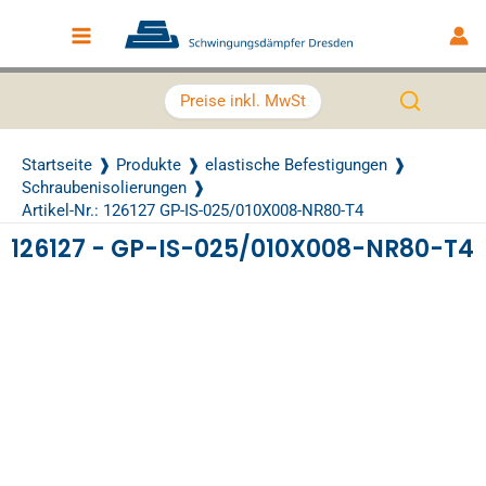
Zum Inhalt springen
Main Menu
Preise inkl. MwSt
Startseite
Produkte
elastische Befestigungen
Schraubenisolierungen
Artikel-Nr.: 126127 GP-IS-025/010X008-NR80-T4
126127 - GP-IS-025/010X008-NR80-T4
Recently Viewed Products