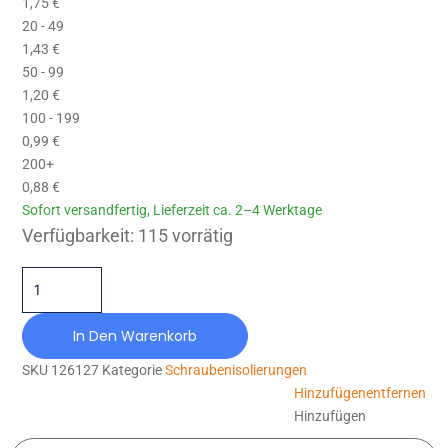
1,75
€
20 - 49
1,43
€
50 - 99
1,20
€
100 - 199
0,99
€
200+
0,88
€
Sofort versandfertig, Lieferzeit ca. 2–4 Werktage
GP-IS-025/010X008-NR80-T4 Menge
Verfügbarkeit:
115 vorrätig
In Den Warenkorb
SKU
126127
Kategorie
Schraubenisolierungen
Hinzufügen
entfernen
Hinzufügen