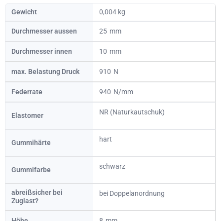
Gewicht
0,004 kg
Durchmesser aussen
25
Durchmesser innen
10
max. Belastung Druck
910
Federrate
940
NR (Naturkautschuk)
Elastomer
hart
Gummihärte
schwarz
Gummifarbe
abreißsicher bei
bei Doppelanordnung
Zuglast?
Höhe
8