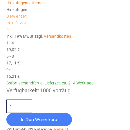
Hinzufügen
entfernen
Hinzufügen
Bewertet
mit 0 von
5
inkl. 19% MwSt.zzgl.
Versandkosten
1 - 4
19,02
€
5 - 8
17,11
€
9+
15,21
€
Sofort versandfertig, Lieferzeit ca. 2–4 Werktage
GP-IH-064/039/016X062-CR50 Menge
Verfügbarkeit:
1000 vorrätig
In Den Warenkorb
SKU
um-60033
Kategorie
U-Mount