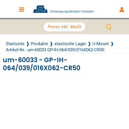
Zum Inhalt springen
Main Menu
Preise inkl. MwSt
Startseite
Produkte
elastische Lager
U-Mount
Artikel-Nr.: um-60033 GP-IH-064/039/016X062-CR50
um-60033 - GP-IH-
064/039/016X062-CR50
Recently Viewed Products