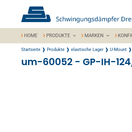
Zum Inhalt springen
HOME
PRODUKTE
MARKEN
KONF
Startseite
Produkte
elastische Lager
U-Mount
um-60052 - GP-IH-12
Recently Viewed Products