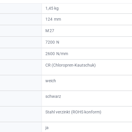
1,45 kg
124
27
7200
2600
CR (Chloropren-Kautschuk)
weich
schwarz
Stahl verzinkt (ROHS konform)
ja