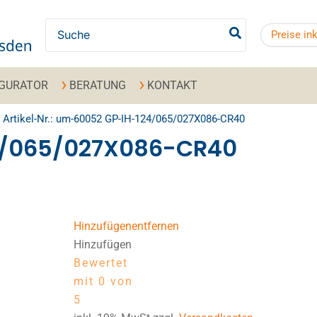
Search for:
Preise in
IGURATOR
BERATUNG
KONTAKT
Artikel-Nr.: um-60052 GP-IH-124/065/027X086-CR40
4/065/027X086-CR40
Hinzufügen
entfernen
Hinzufügen
Bewertet
mit 0 von
5