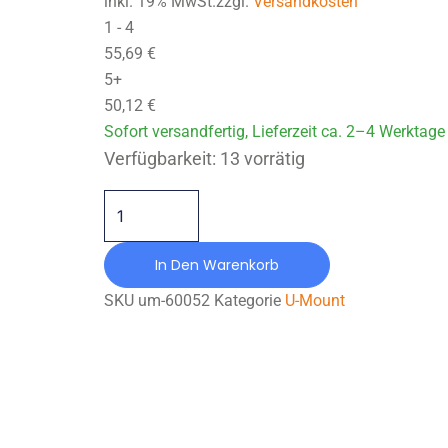
inkl. 19% MwSt.zzgl.
Versandkosten
1 - 4
55,69
€
5+
50,12
€
Sofort versandfertig, Lieferzeit ca. 2–4 Werktage
GP-IH-124/065/027X086-CR40 Menge
Verfügbarkeit:
13 vorrätig
In Den Warenkorb
SKU
um-60052
Kategorie
U-Mount