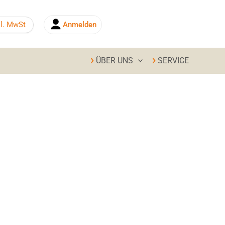
kl. MwSt
Anmelden
0,00
€
ÜBER UNS
SERVICE