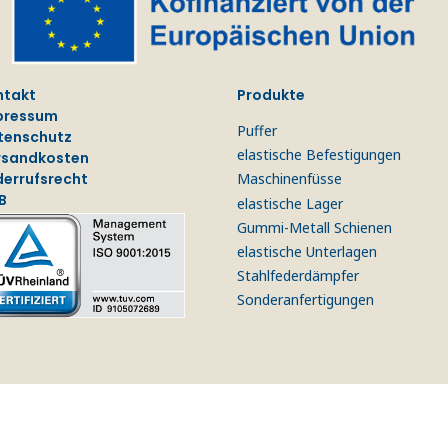
ntakt
Produkte
pressum
Puffer
tenschutz
elastische Befestigungen
rsandkosten
derrufsrecht
Maschinenfüsse
B
elastische Lager
Gummi-Metall Schienen
elastische Unterlagen
Stahlfederdämpfer
Sonderanfertigungen