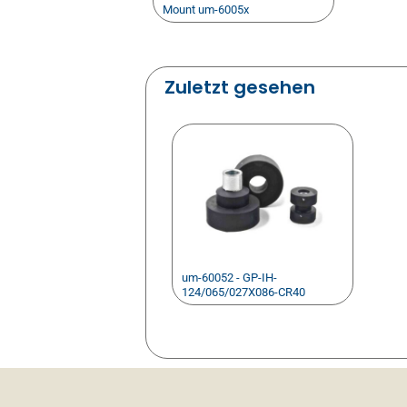
Mount um-6005x
Zuletzt gesehen
um-60052 - GP-IH-
124/065/027X086-CR40