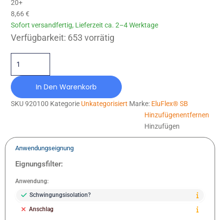
20+
8,66
€
Sofort versandfertig, Lieferzeit ca. 2–4 Werktage
EF-SB-040X25-M6-ELOX Menge
Verfügbarkeit:
653 vorrätig
In Den Warenkorb
SKU
920100
Kategorie
Unkategorisiert
Marke:
EluFlex® SB
Hinzufügen
entfernen
Hinzufügen
Anwendungseignung
Eignungsfilter:
Anwendung:
Schwingungsisolation?
Anschlag