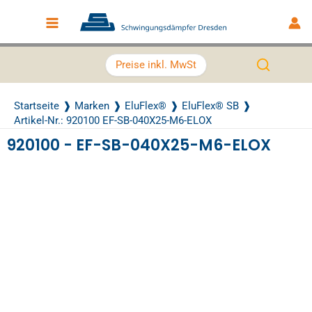
Zum Inhalt springen
Main Menu
Preise inkl. MwSt
Startseite
Marken
EluFlex®
EluFlex® SB
Artikel-Nr.: 920100 EF-SB-040X25-M6-ELOX
920100 - EF-SB-040X25-M6-ELOX
Recently Viewed Products