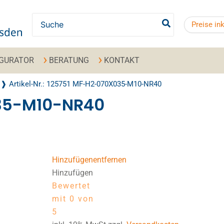
Search for:
Preise in
IGURATOR
BERATUNG
KONTAKT
Artikel-Nr.: 125751 MF-H2-070X035-M10-NR40
035-M10-NR40
Hinzufügen
entfernen
Hinzufügen
Bewertet
mit 0 von
5