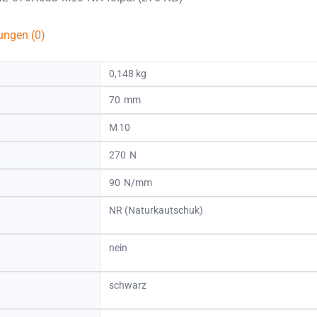
ungen (0)
0,148 kg
70
10
270
90
NR (Naturkautschuk)
nein
schwarz