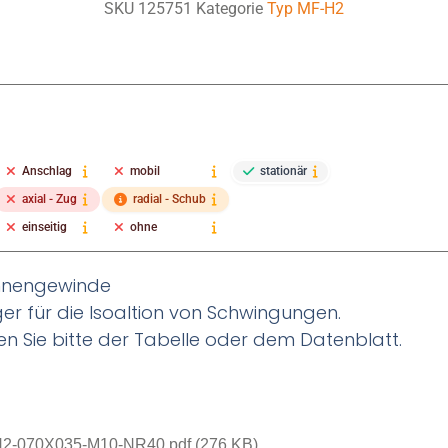
SKU
125751
Kategorie
Typ MF-H2
Anschlag
mobil
stationär
axial - Zug
radial - Schub
einseitig
ohne
Innengewinde
ager für die Isoaltion von Schwingungen.
n Sie bitte der Tabelle oder dem Datenblatt.
2-070X035-M10-NR40.pdf (276 KB)