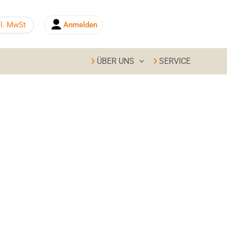
kl. MwSt
Anmelden
0,00
€
ÜBER UNS
SERVICE