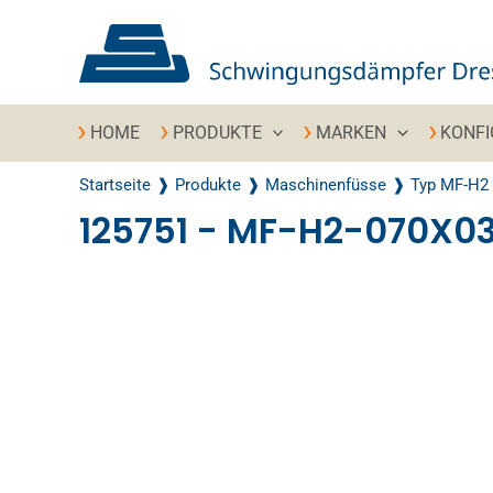
Zum Inhalt springen
HOME
PRODUKTE
MARKEN
KONF
Startseite
Produkte
Maschinenfüsse
Typ MF-H2
125751 - MF-H2-070X
Recently Viewed Products