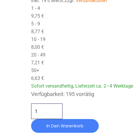
inkl. 19% MwSt.zzgl.
Versandkosten
1 - 4
9,75
€
5 - 9
8,77
€
10 - 19
8,00
€
20 - 49
7,21
€
50+
6,63
€
Sofort versandfertig, Lieferzeit ca. 2–4 Werktage
MF-H2-070X035-M10-NR40 Menge
Verfügbarkeit:
195 vorrätig
In Den Warenkorb