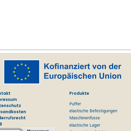
ntakt
Produkte
pressum
Puffer
tenschutz
elastische Befestigungen
rsandkosten
derrufsrecht
Maschinenfüsse
B
elastische Lager