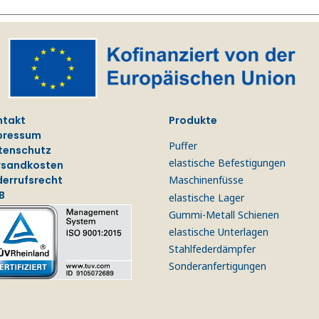
ntakt
Produkte
pressum
Puffer
tenschutz
elastische Befestigungen
rsandkosten
derrufsrecht
Maschinenfüsse
B
elastische Lager
Gummi-Metall Schienen
elastische Unterlagen
Stahlfederdämpfer
Sonderanfertigungen