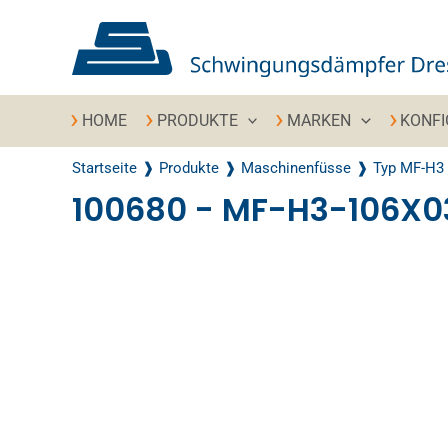
Zum Inhalt springen
HOME
PRODUKTE
MARKEN
KONF
Startseite
Produkte
Maschinenfüsse
Typ MF-H3
100680 - MF-H3-106X
Recently Viewed Products