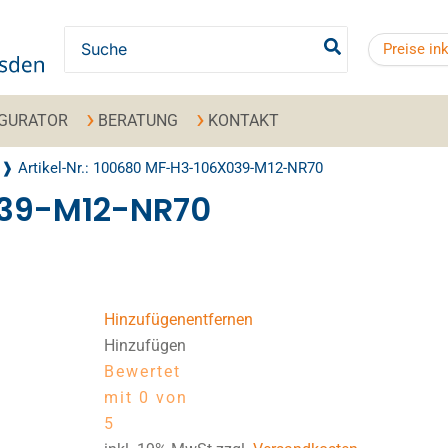
Search for:
Preise in
IGURATOR
BERATUNG
KONTAKT
Artikel-Nr.: 100680 MF-H3-106X039-M12-NR70
039-M12-NR70
Hinzufügen
entfernen
Hinzufügen
Bewertet
mit 0 von
5