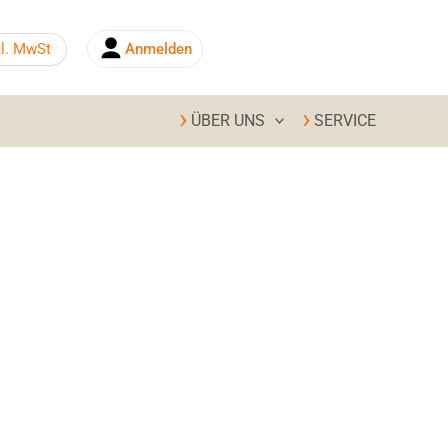
kl. MwSt
Anmelden
0,00
€
ÜBER UNS
SERVICE