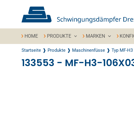
Zum Inhalt springen
HOME
PRODUKTE
MARKEN
KONF
Startseite
Produkte
Maschinenfüsse
Typ MF-H3
133553 - MF-H3-106X
Recently Viewed Products