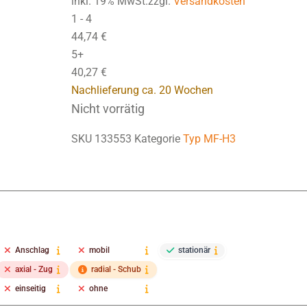
inkl. 19% MwSt.zzgl.
Versandkosten
1 - 4
44,74
€
5+
40,27
€
Nachlieferung ca. 20 Wochen
Nicht vorrätig
SKU
133553
Kategorie
Typ MF-H3
Anschlag
mobil
stationär
axial - Zug
radial - Schub
einseitig
ohne