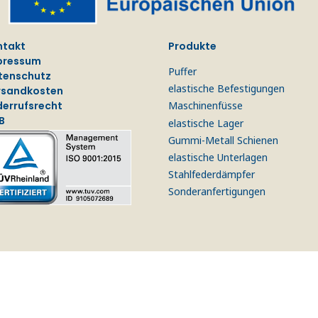
ntakt
Produkte
pressum
Puffer
tenschutz
elastische Befestigungen
rsandkosten
derrufsrecht
Maschinenfüsse
B
elastische Lager
Gummi-Metall Schienen
elastische Unterlagen
Stahlfederdämpfer
Sonderanfertigungen