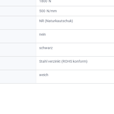
1800
500
NR (Naturkautschuk)
nein
schwarz
Stahl verzinkt (ROHS konform)
weich