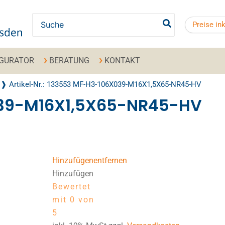
Search for:
Preise in
IGURATOR
BERATUNG
KONTAKT
Artikel-Nr.: 133553 MF-H3-106X039-M16X1,5X65-NR45-HV
039-M16X1,5X65-NR45-HV
Hinzufügen
entfernen
Hinzufügen
Bewertet
mit 0 von
5