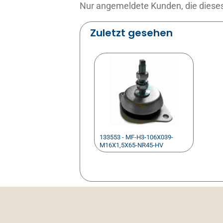
Nur angemeldete Kunden, die dieses
Zuletzt gesehen
133553 - MF-H3-106X039-
M16X1,5X65-NR45-HV