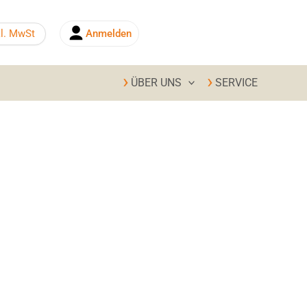
kl. MwSt
Anmelden
0,00
€
ÜBER UNS
SERVICE