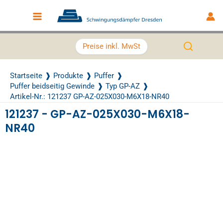
Zum Inhalt springen
Main Menu
Preise inkl. MwSt
Startseite
Produkte
Puffer
Puffer beidseitig Gewinde
Typ GP-AZ
Artikel-Nr.: 121237 GP-AZ-025X030-M6X18-NR40
121237 - GP-AZ-025X030-M6X18-
NR40
Recently Viewed Products