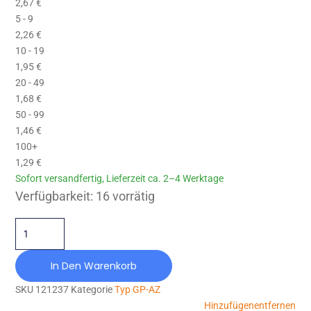
2,67
€
5 - 9
2,26
€
10 - 19
1,95
€
20 - 49
1,68
€
50 - 99
1,46
€
100+
1,29
€
Sofort versandfertig, Lieferzeit ca. 2–4 Werktage
GP-AZ-025X030-M6X18-NR40 Menge
Verfügbarkeit:
16 vorrätig
In Den Warenkorb
SKU
121237
Kategorie
Typ GP-AZ
Hinzufügen
entfernen