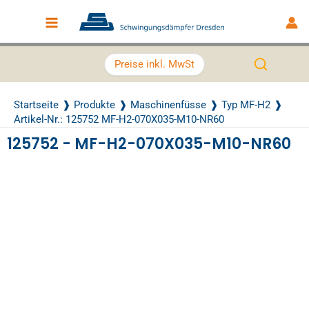
Zum Inhalt springen
Main Menu
Preise inkl. MwSt
Startseite
Produkte
Maschinenfüsse
Typ MF-H2
Artikel-Nr.: 125752 MF-H2-070X035-M10-NR60
125752 - MF-H2-070X035-M10-NR60
Recently Viewed Products