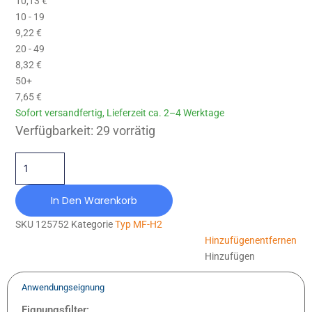
10,13
€
10 - 19
9,22
€
20 - 49
8,32
€
50+
7,65
€
Sofort versandfertig, Lieferzeit ca. 2–4 Werktage
MF-H2-070X035-M10-NR60 Menge
Verfügbarkeit:
29 vorrätig
In Den Warenkorb
SKU
125752
Kategorie
Typ MF-H2
Hinzufügen
entfernen
Hinzufügen
Anwendungseignung
Eignungsfilter: