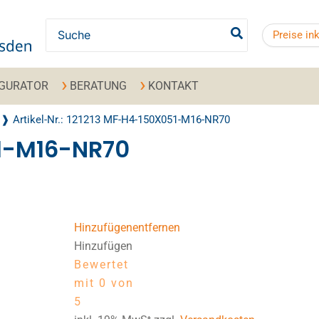
Search for:
Preise in
IGURATOR
BERATUNG
KONTAKT
Artikel-Nr.: 121213 MF-H4-150X051-M16-NR70
51-M16-NR70
Hinzufügen
entfernen
Hinzufügen
Bewertet
mit 0 von
5