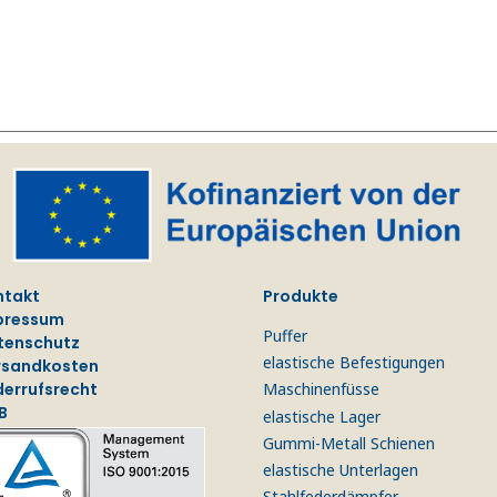
ntakt
Produkte
pressum
Puffer
tenschutz
elastische Befestigungen
rsandkosten
derrufsrecht
Maschinenfüsse
B
elastische Lager
Gummi-Metall Schienen
elastische Unterlagen
Stahlfederdämpfer