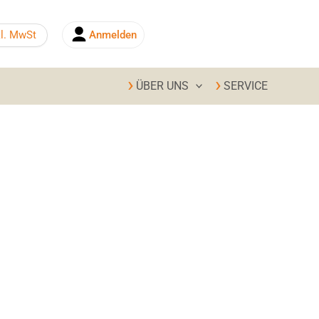
kl. MwSt
Anmelden
0,00
€
ÜBER UNS
SERVICE