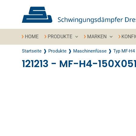
Zum Inhalt springen
HOME
PRODUKTE
MARKEN
KONF
Startseite
Produkte
Maschinenfüsse
Typ MF-H4
121213 - MF-H4-150X0
Recently Viewed Products