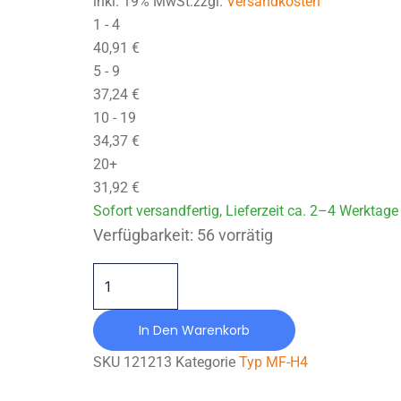
inkl. 19% MwSt.zzgl.
Versandkosten
1 - 4
40,91
€
5 - 9
37,24
€
10 - 19
34,37
€
20+
31,92
€
Sofort versandfertig, Lieferzeit ca. 2–4 Werktage
MF-H4-150X051-M16-NR70 Menge
Verfügbarkeit:
56 vorrätig
In Den Warenkorb
SKU
121213
Kategorie
Typ MF-H4