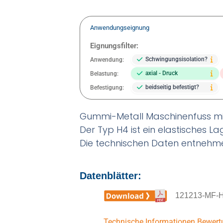
Anwendungseignung
Eignungsfilter:
Schwingungsisolation?
Anwendung:
axial - Druck
Belastung:
beidseitig befestigt?
Befestigung:
Gummi-Metall Maschinenfuss mit
Der Typ H4 ist ein elastisches L
Die technischen Daten entnehme
Datenblätter:
121213-MF-H
Technische Informationen
Bewert